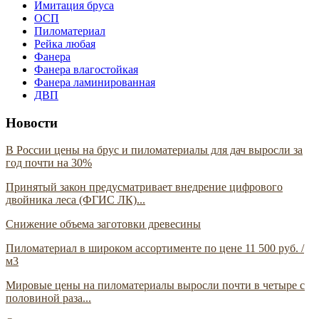
Имитация бруса
ОСП
Пиломатериал
Рейка любая
Фанера
Фанера влагостойкая
Фанера ламинированная
ДВП
Новости
В России цены на брус и пиломатериалы для дач выросли за
год почти на 30%
Принятый закон предусматривает внедрение цифрового
двойника леса (ФГИС ЛК)...
Снижение объема заготовки древесины
Пиломатериал в широком ассортименте по цене 11 500 руб. /
м3
Мировые цены на пиломатериалы выросли почти в четыре с
половиной раза...