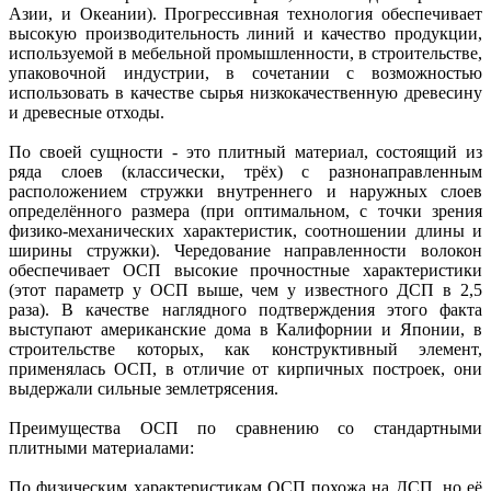
Азии, и Океании). Прогрессивная технология обеспечивает
высокую производительность линий и качество продукции,
используемой в мебельной промышленности, в строительстве,
упаковочной индустрии, в сочетании с возможностью
использовать в качестве сырья низкокачественную древесину
и древесные отходы.
По своей сущности - это плитный материал, состоящий из
ряда слоев (классически, трёх) с разнонаправленным
расположением стружки внутреннего и наружных слоев
определённого размера (при оптимальном, с точки зрения
физико-механических характеристик, соотношении длины и
ширины стружки). Чередование направленности волокон
обеспечивает ОСП высокие прочностные характеристики
(этот параметр у ОСП выше, чем у известного ДСП в 2,5
раза). В качестве наглядного подтверждения этого факта
выступают американские дома в Калифорнии и Японии, в
строительстве которых, как конструктивный элемент,
применялась ОСП, в отличие от кирпичных построек, они
выдержали сильные землетрясения.
Преимущества ОСП по сравнению со стандартными
плитными материалами:
По физическим характеристикам ОСП похожа на ДСП, но её