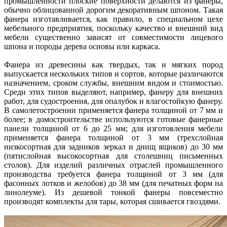
промышленности плоские поверхности делаются из фанеры,
обычно облицованной дорогим декоративным шпоном. Такая
фанера изготавливается, как правило, в специальном цехе
мебельного предприятия, поскольку качество и внешний вид
мебели существенно зависят от совместимости лицевого
шпона и породы дерева основы или каркаса.
Фанера из древесины как твердых, так и мягких пород
выпускается нескольких типов и сортов, которые различаются
назначением, сроком службы, внешним видом и стоимостью.
Среди этих типов выделяют, например, фанеру для внешних
работ, для судостроения, для опалубок и влагостойкую фанеру.
В самолетостроении применяется фанера толщиной от 7 мм и
более; в домостроительстве используются готовые фанерные
панели толщиной от 6 до 25 мм; для изготовления мебели
применяется фанера толщиной от 3 мм (трехслойная
низкосортная для задников зеркал и днищ ящиков) до 30 мм
(пятислойная высокосортная для столешниц письменных
столов). Для изделий различных отраслей промышленного
производства требуется фанера толщиной от 3 мм (для
фасонных лотков и желобов) до 38 мм (для печатных форм на
линолеуме). Из дешевой тонкой фанеры повсеместно
производят комплекты для тары, которая сшивается гвоздями.