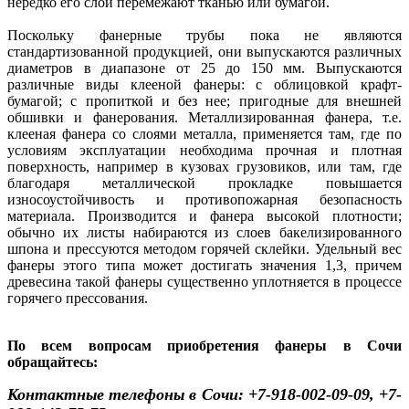
нередко его слои перемежают тканью или бумагой.
Поскольку фанерные трубы пока не являются
стандартизованной продукцией, они выпускаются различных
диаметров в диапазоне от 25 до 150 мм. Выпускаются
различные виды клееной фанеры: с облицовкой крафт-
бумагой; с пропиткой и без нее; пригодные для внешней
обшивки и фанерования. Металлизированная фанера, т.е.
клееная фанера со слоями металла, применяется там, где по
условиям эксплуатации необходима прочная и плотная
поверхность, например в кузовах грузовиков, или там, где
благодаря металлической прокладке повышается
износоустойчивость и противопожарная безопасность
материала. Производится и фанера высокой плотности;
обычно их листы набираются из слоев бакелизированного
шпона и прессуются методом горячей склейки. Удельный вес
фанеры этого типа может достигать значения 1,3, причем
древесина такой фанеры существенно уплотняется в процессе
горячего прессования.
По всем вопросам приобретения фанеры в Сочи
обращайтесь:
Контактные телефоны в Сочи: +7-918-002-09-09, +7-