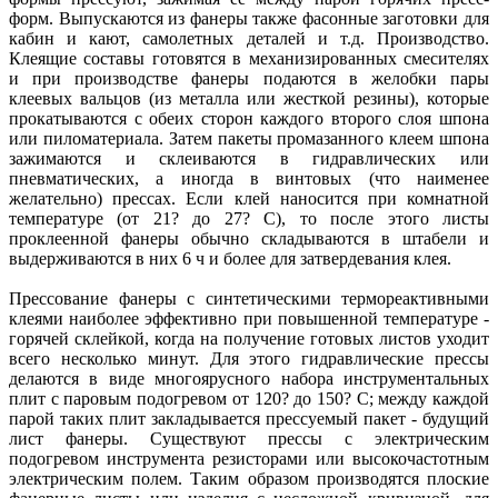
форм. Выпускаются из фанеры также фасонные заготовки для
кабин и кают, самолетных деталей и т.д. Производство.
Клеящие составы готовятся в механизированных смесителях
и при производстве фанеры подаются в желобки пары
клеевых вальцов (из металла или жесткой резины), которые
прокатываются с обеих сторон каждого второго слоя шпона
или пиломатериала. Затем пакеты промазанного клеем шпона
зажимаются и склеиваются в гидравлических или
пневматических, а иногда в винтовых (что наименее
желательно) прессах. Если клей наносится при комнатной
температуре (от 21? до 27? С), то после этого листы
проклеенной фанеры обычно складываются в штабели и
выдерживаются в них 6 ч и более для затвердевания клея.
Прессование фанеры с синтетическими термореактивными
клеями наиболее эффективно при повышенной температуре -
горячей склейкой, когда на получение готовых листов уходит
всего несколько минут. Для этого гидравлические прессы
делаются в виде многоярусного набора инструментальных
плит с паровым подогревом от 120? до 150? С; между каждой
парой таких плит закладывается прессуемый пакет - будущий
лист фанеры. Существуют прессы с электрическим
подогревом инструмента резисторами или высокочастотным
электрическим полем. Таким образом производятся плоские