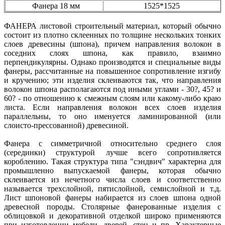
Фанера 18 мм
1525*1525
ФАНЕРА листовой строительный материал, который обычно
состоит из плотно склеенных по толщине нескольких тонких
слоев древесины (шпона), причем направления волокон в
соседних слоях шпона, как правило, взаимно
перпендикулярны. Однако производятся и специальные виды
фанеры, рассчитанные на повышенное сопротивление изгибу
и кручению; эти изделия склеиваются так, что направления
волокон шпона располагаются под иными углами - 30?, 45? и
60? - по отношению к смежным слоям или какому-либо краю
листа. Если направления волокон всех слоев изделия
параллельны, то оно именуется ламинированной (или
слоисто-прессованной) древесиной.
Фанера с симметричной относительно среднего слоя
(серединки) структурой лучше всего сопротивляется
короблению. Такая структура типа "сэндвич" характерна для
промышленно выпускаемой фанеры, которая обычно
склеивается из нечетного числа слоев и соответственно
называется трехслойной, пятислойной, семислойной и т.д.
Лист шпоновой фанеры набирается из слоев шпона одной
древесной породы. Столярные фанерованные изделия с
облицовкой и декоративной отделкой широко применяются
при изготовлении мебели, дверей, стен и пр. Характерные