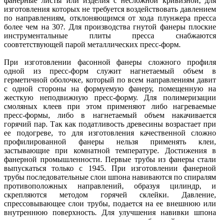
фанерные листы или изделия с несложной кривизной, для
изготовления которых не требуется воздействовать давлением
по направлениям, отклоняющимся от хода плунжера пресса
более чем на 30?. Для производства гнутой фанеры плоские
инструментальные плиты пресса снабжаются
соовтетствующей парой металлических пресс-форм.
При изготовлении фасонной фанеры сложного профиля
одной из пресс-форм служит нагнетаемый объем в
герметичной оболочке, который по всем направлениям давит
с одной стороны на формуемую фанеру, помещенную на
жесткую неподвижную пресс-форму. Для полимеризации
смоляных клеев при этом применяют либо нагреваемые
пресс-формы, либо в нагнетаемый объем накачивается
горячий пар. Так как податливость древесины возрастает при
ее подогреве, то для изготовления качественной сложно
профилированной фанеры нельзя применять клеи,
застывающие при комнатной температуре. Достижения в
фанерной промышленности. Первые трубы из фанеры стали
выпускаться только с 1945. При изготовлении фанерной
трубы последовательные слои шпона навиваются по спиралям
противоположных направлений, образуя цилиндр, и
скрепляются методом горячей склейки. Давление,
спрессовывающее слои трубы, подается на ее внешнюю или
внутреннюю поверхность. Для улучшения навивки шпона