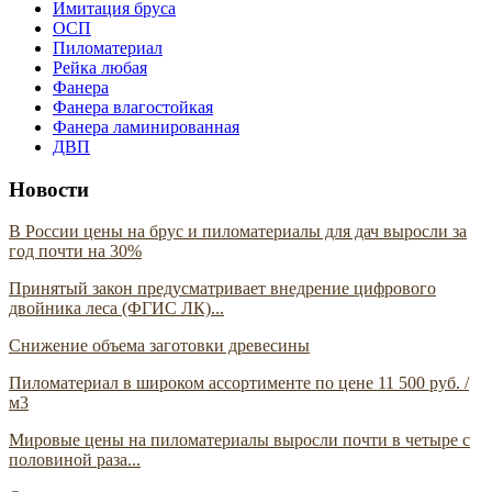
Имитация бруса
ОСП
Пиломатериал
Рейка любая
Фанера
Фанера влагостойкая
Фанера ламинированная
ДВП
Новости
В России цены на брус и пиломатериалы для дач выросли за
год почти на 30%
Принятый закон предусматривает внедрение цифрового
двойника леса (ФГИС ЛК)...
Снижение объема заготовки древесины
Пиломатериал в широком ассортименте по цене 11 500 руб. /
м3
Мировые цены на пиломатериалы выросли почти в четыре с
половиной раза...