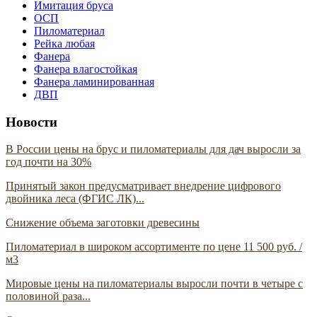
Имитация бруса
ОСП
Пиломатериал
Рейка любая
Фанера
Фанера влагостойкая
Фанера ламинированная
ДВП
Новости
В России цены на брус и пиломатериалы для дач выросли за
год почти на 30%
Принятый закон предусматривает внедрение цифрового
двойника леса (ФГИС ЛК)...
Снижение объема заготовки древесины
Пиломатериал в широком ассортименте по цене 11 500 руб. /
м3
Мировые цены на пиломатериалы выросли почти в четыре с
половиной раза...